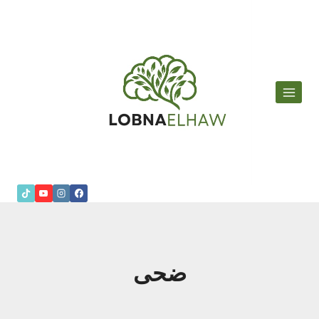
لتجاوز
لى
لمحتوى
ضحى