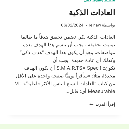
تخطيط وتطوير ذاتي
العادات الذكية
بواسطة
lelhaw
06/02/2024
العادات الذكية لكي تضمن تحقيق هدفاً ما طالما
تمنيت تحقيقه ، يجب أن يتسم هذا الهدف بعدة
مواصفات، وهو أن يكون هذا الهدف ”هدف ذكي”
وكذلك أي عادة جديدة يجب أن
تكونS.M.A.R.TS= Specific أن يكون الهدف
محددًا، مثلًا: «سأقرأ يوميًّا صفحة واحدة على الأقل
من كتاب “العادات السبع للناس الأكثر فاعلية”» M=
Measurable أي: قابل…
العادات
إقرأ المزيد
الذكية