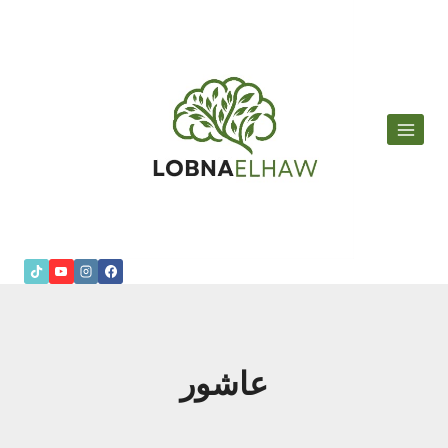
لتجاوز
لى
لمحتوى
عاشور