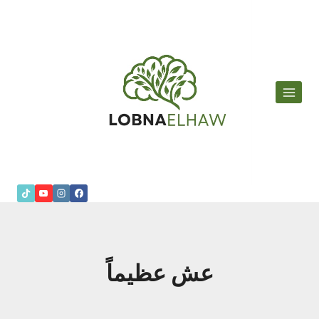
لتجاوز
لى
لمحتوى
عش عظيماً