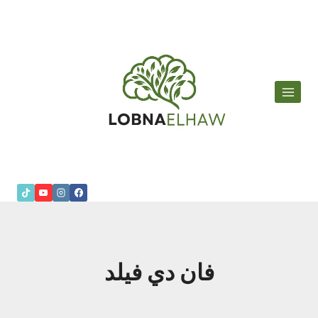
لتجاوز
لى
لمحتوى
فان دي فيلد