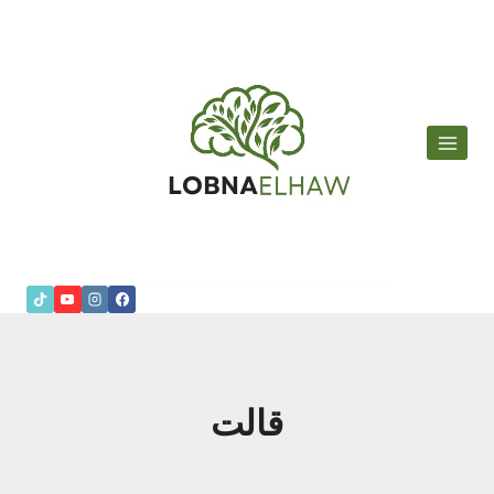
لتجاوز
لى
لمحتوى
قالت