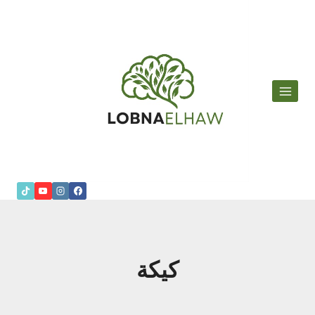
لتجاوز
لى
لمحتوى
كيكة