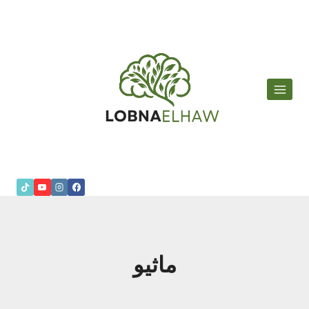
لتجاوز
لى
لمحتوى
ماثيو