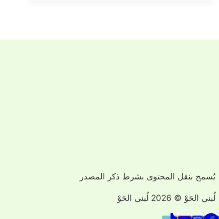
يُسمح بنقل المحتوى بشرط ذكر المصدر
لُبنى الحَوْ © 2026 لُبنى الحَوْ