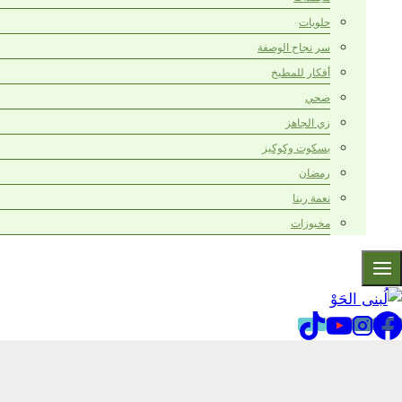
حلويات
سر نجاح الوصفة
أفكار للمطبخ
صحي
زي الجاهز
بسكوت وكوكيز
رمضان
نعمة ربنا
مخبوزات