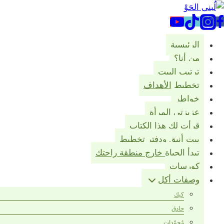
لتجاوز
لى
لمحتوى
الرئيسية
من أنا؟
ترتيب البيت
تخطيط الأهداف
خواطر
عزيزتي المرأة
قرأت لك هذا الكتاب
بيت أنيق ودفتر تخطيط
تبدأ الحياة خارج منطقة راحتك
كورسات
وصفات أكل
كيك
حادق
مُجمّدات