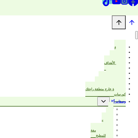
الرئيسية
من أنا؟
ترتيب البيت
تخطيط الأهداف
خواطر
عزيزتي المرأة
قرأت لك هذا الكتاب
بيت أنيق ودفتر تخطيط
تبدأ الحياة خارج منطقة راحتك
كورسات
تبديل
وصفات أكل
القائمة
الفرعية
كيك
حادق
مُجمّدات
حلويات
سر نجاح الوصفة
أفكار للمطبخ