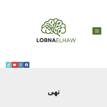
لتجاوز
لى
لمحتوى
نهى