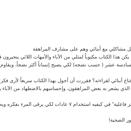
 يحل مشاكلي مع أبنائي وهم على مشارف المراهقة
كن هذا الكتاب مكتوباً لمثلي من الآباء والأمهات اللائي يتحيرون 
ادسة عشر ( حسب نضجه) لكي يصبح إنساناً أكثر نضجاً، ويقاوم ا
ناع أبنائي لقراءته؟ فقررت أن أجول بهذا الكتاب سريعاً لأرى فكر
 الذي يشعر به بعض المراهقون، وإحساسهم بالاضطهاد من الآباء و
ى المرء بفكره ويصبح شخصاً ناجحاً وهذه العادات هي:
ور الضحية!