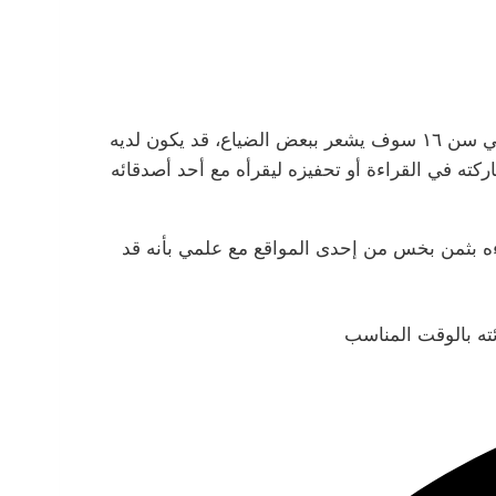
ولكن يأتي سؤالي : هل سيكون من الصعب عليّ كأم لمراهق / مراهقة إقناعهم بأهمية قراءة هذا الكتاب؟ أعتقد بأن المراهق في سن ١٦ سوف يشعر ببعض الضياع، قد يكون لديه
اركته في القراءة أو تحفيزه ليقرأه مع أحد أصدقائه
اءه بثمن بخس من إحدى المواقع مع علمي بأنه قد
ئته بالوقت المناسب