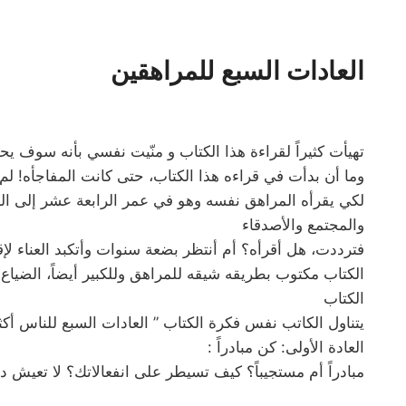
العادات السبع للمراهقين
تهيأت كثيراً لقراءة هذا الكتاب و منّيت نفسي بأنه سوف
وما أن بدأت في قراءه هذا الكتاب، حتى كانت المفاجأه! لم ي
لكي يقرأه المراهق نفسه وهو في عمر الرابعة عشر إلى الس
والمجتمع والأصدقاء
فترددت، هل أقرأه؟ أم أنتظر بضعة سنوات وأتكبد العناء لإق
الكتاب مكتوب بطريقه شيقه للمراهق وللكبير أيضاً، الضياع
الكتاب
يتناول الكاتب نفس فكرة الكتاب ” العادات السبع للناس أكثر فاعلية” في كيفيه استخدام ٧ عادات لكي يرق
العادة الأولى: كن مبادراً :
مبادراً أم مستجيباً؟ كيف تسيطر على انفعالاتك؟ لا تعيش د