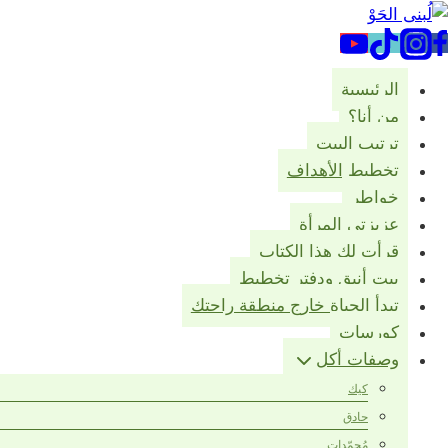
لتجاوز
لى
لمحتوى
الرئيسية
من أنا؟
ترتيب البيت
تخطيط الأهداف
خواطر
عزيزتي المرأة
قرأت لك هذا الكتاب
بيت أنيق ودفتر تخطيط
تبدأ الحياة خارج منطقة راحتك
كورسات
وصفات أكل
كيك
حادق
مُجمّدات