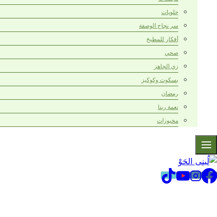
حلويات
سر نجاح الوصفة
أفكار للمطبخ
صحي
زي الجاهز
بسكوت وكوكيز
رمضان
نعمة ربنا
مخبوزات