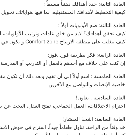
العادة الثانية: حدد أهدافك ذهنياً مسبقاً :
كيفية التخطيط لأهدافك المستقبليه، بما فيها هواياتك، تحوي
العادة الثالثة: ضع الأولويات أولاً :
كيف تحقق أهدافك؟ لابد من خلق عادات وترتيب الأولويات، ا
كيف تتغلب على منطقه الارتياح Comfort zone و تكون في منطقه الشجاعة
العادة الرابعة: فكر بطريقة فوز…فوز:
إن كنت على خلاف مع أحدهم بالعمل أو التدريب أو المدرسة،
العادة الخامسة : اسع أولاً إلى أن تفهم وبعد ذلك أن تكون مفه
خاصية الإنصات والتواصل مع الآخرين
العادة السادسة : تعاون!
احترام الاختلافات، العمل الجماعي، تفتح العقل، البحث ع
العادة السابعة: اشحذ المنشار!
خذ وقتاً من الراحة، تناول طعاماً جيداً، استرخ في حوض الا