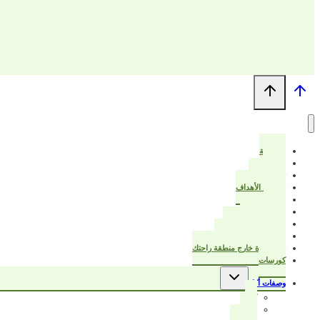
الرئيسية
من أنا؟
ترتيب البيت
تخطيط الأهداف
خواطر
عزيزتي المرأة
قرأت لك هذا الكتاب
بيت أنيق ودفتر تخطيط
تبدأ الحياة خارج منطقة راحتك
كورسات
تبديل
وصفات أكل
القائمة
الفرعية
كيك
حادق