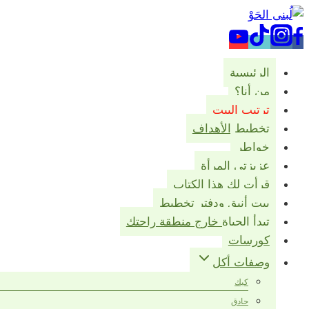
التجاوز
إلى
المحتوى
الرئيسية
من أنا؟
ترتيب البيت
تخطيط الأهداف
خواطر
عزيزتي المرأة
قرأت لك هذا الكتاب
بيت أنيق ودفتر تخطيط
تبدأ الحياة خارج منطقة راحتك
كورسات
وصفات أكل
كيك
حادق