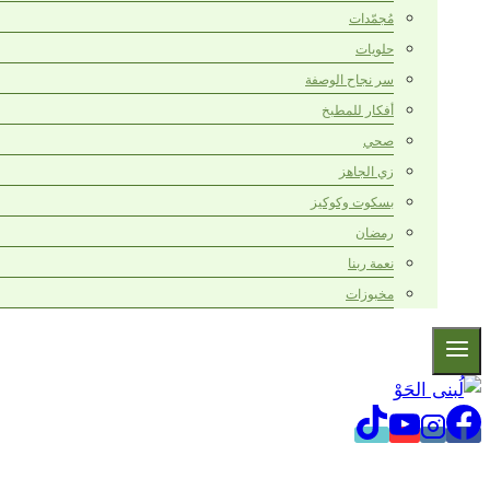
مُجمّدات
حلويات
سر نجاح الوصفة
أفكار للمطبخ
صحي
زي الجاهز
بسكوت وكوكيز
رمضان
نعمة ربنا
مخبوزات