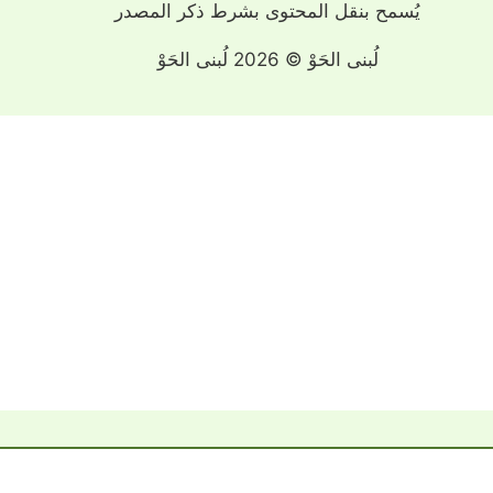
يُسمح بنقل المحتوى بشرط ذكر المصدر
لُبنى الحَوْ © 2026 لُبنى الحَوْ