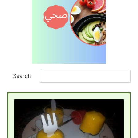
ا
Search
ل
ب
ح
ث