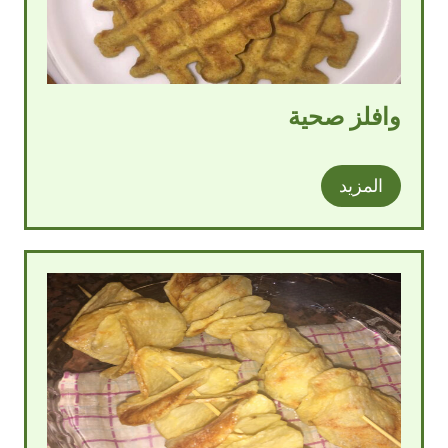
وافلز صحية
المزيد