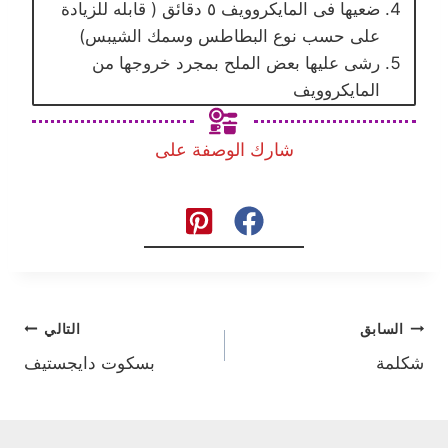
ضعيها فى المايكروويف ٥ دقائق ( قابله للزيادة
على حسب نوع البطاطس وسمك الشيبس)
رشى عليها بعض الملح بمجرد خروجها من
المايكروويف
شارك الوصفة على
تصفّح
السابق
التالي
شكلمة
بسكوت دايجستيف
المقالات