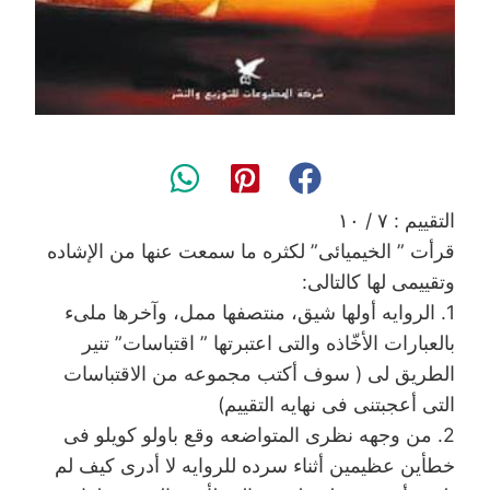
التقييم : ٧ / ١٠
قرأت ” الخيميائى” لكثره ما سمعت عنها من الإشاده
وتقييمى لها كالتالى:
1. الروايه أولها شيق، منتصفها ممل، وآخرها ملىء
بالعبارات الأخّاذه والتى اعتبرتها ” اقتباسات” تنير
الطريق لى ( سوف أكتب مجموعه من الاقتباسات
التى أعجبتنى فى نهايه التقييم)
2. من وجهه نظرى المتواضعه وقع باولو كويلو فى
خطأين عظيمين أثناء سرده للروايه لا أدرى كيف لم