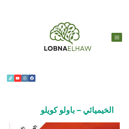
لتجاوز
لى
لمحتوى
الخيميائي – باولو كويلو