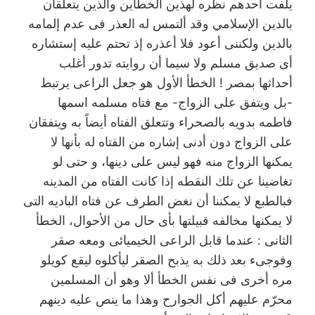
يلفت أحدهم نظره لهذين الخطأين والذين يتعلقان
بالدين الإسلامي وقد ألتمس له العذر فى عدم إلمامه
بالدين ولكننى أعود فلا أعذره إذ تحتم عليه إستشاره
أى صديق مسلم ولا سيما أن روايته تدور أغلب
أحداثها بمصر ! الخطأ الأول هو جعل الراعى يرتبط
-بل ويتفق على الزواج- مع فتاه مسلمه اسمها
فاطمه بدويه بالصحراء وتتعلق الفتاه أيضاً به ويتفقان
على الزواج دون أدنى إشاره من الفتاه له بأنها لا
يمكنها الزواج منه فهو ليس على دينها، و حتى لو
تغاضينا عن تلك النقطه إذا كانت الفتاه من المدينه
فبالطبع لا يمكننا أن نغض الطرف عن فتاه الباديه التى
لا يمكنها مخالفه قبيلتها بأى حال من الأحوال، الخطأ
الثانى : عندما قابل الراعى الخيميائى ومعه صقر
وفوجىء بعد ذلك به يذبح الصقر ليأكلوه ليقع كويلو
مره أخرى فى نفس الخطأ ألا وهو أن المسلمين
محرّم عليهم أكل الجوارح وهذا ما ينص عليه دينهم