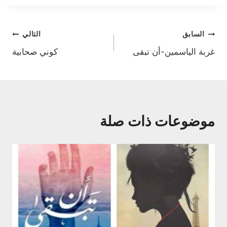
تصفّح
السابق
التالي
غربة الياسمين-أن تبقى
كوني صحابية
المقالات
موضوعات ذات صلة