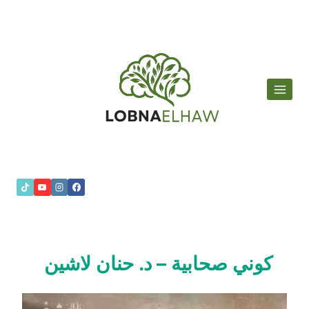
لتجاوز
لى
لمحتوى
كوني صحابية – د. حنان لاشين