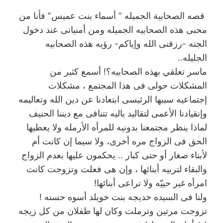
قصه الصحابية الجميله ” أسماء بنت عميس” فأنا من
محبى هذه الصحابيه الجميله ومن أمنياتى عند دخول
الجنه -رزقنى الله وإياكم- رؤيه هذه الصحابيه
الجليله..
ماسر تعلقي بهذه الصحابيه؟! أسمع كثير من
المشكلات حولى فى هذا المجتمع ، مشكلات
إجتماعيه سببها الرئيسى ابتعادنا عن دين الله وتعاليمه
وإنقيادنا الأعمى لتقاليد باليه تتنافى مع ديننا الحنيف
لماذا ينظر مجتمعنا بدونيه للمرأه الأرمله ولا يعطيها
الحق فى الزواج مره أخرى، ولا سيما إن كانت أم
لأبناء صغار أو حتى كبار .. يحكمون عليها بعدم الزواج
والبقاء لتربيه أبنائها ، وإن هى فعلت وتزوجت كانت
امرأه غير حييّه ولا تراعى أبنائها!
ولنا فى السيده خديجه بنت خويلد أسوه حسنه !
تزوجت مرتين وترملت وكان لها طفلان من كل زيجه