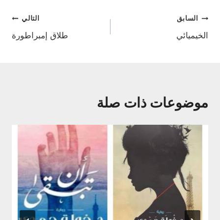
تصفّح
السابق
التالي
الخيميائي
طلاق إمبراطورة
المقالات
موضوعات ذات صلة