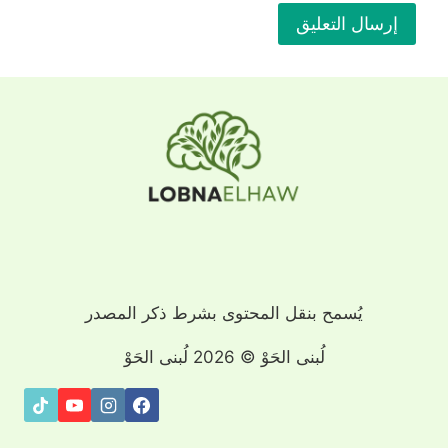
يُسمح بنقل المحتوى بشرط ذكر المصدر
لُبنى الحَوْ © 2026 لُبنى الحَوْ