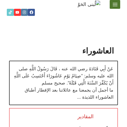
لتجاوز
لى
لمحتوى
العاشوراء
عَنْ أَبِي قَتَادَةَ رضي الله عنه ، قَالَ رَسُولُ اللَّهِ صلى
الله عليه وسلم: “صِيَامُ يَوْمِ عَاشُورَاءَ أَحْتَسِبُ عَلَى اللَّهِ
أَنْ يُكَفِّرَ السَّنَةَ الَّتِي قَبْلَهُ”. صحيح مسلم
ما أجمل أن يجمعنا مع عائلاتنا بعد اﻹفطار أطباق
العاشوراء اللذيذة …
المقادير