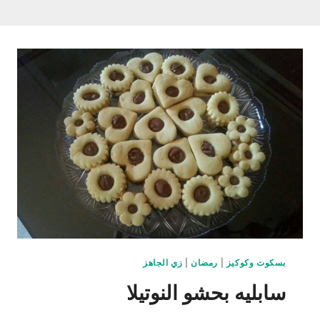
بسكوت وكوكيز
|
رمضان
|
زي الجاهز
سابليه بحشو النوتيلا