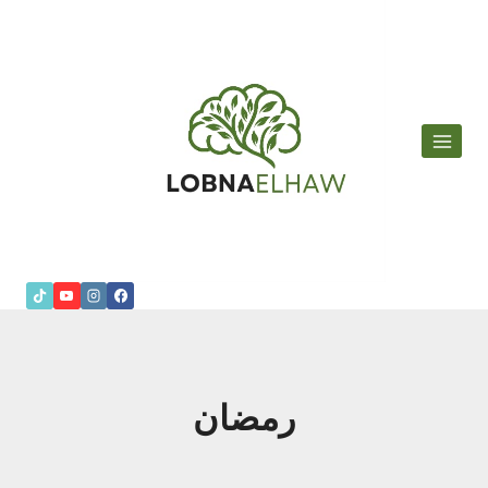
لتجاوز
لى
لمحتوى
رمضان