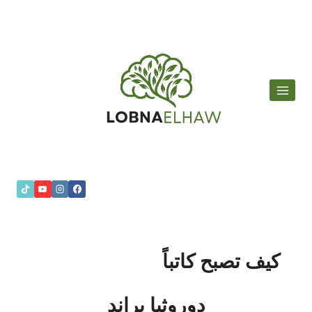
لتجاوز
لى
لمحتوى
كيف تصبح كاتباً
دوروثيا براند