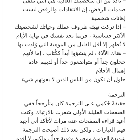
– تأكد من أن شخصيتك العادية هي التي تتلقى
صدمات الرفض، إن الانتقادات والرفض ليست
إهانات شخصية
– إذا تركت تهيئة ظروف عملك وحياتك لشخصيتك
الأكثر حساسية ، فربما تجد نفسك في نهاية الأيام
لا تُظهر إلا أقل القليل من الموهبة التي وُلدت بها
– هناك الآلاف لم ينشؤوا أبداً ككُتاب ، إما لأنهم
خجلون جداً أو متواضعون جداً أو لديهم عادة
إهمال الأحلام
حاول أن تكون من الناس الذين لا يفوتهم شيء
الترجمة
حقيقةً حُكمي على الترجمة كان متأرجحاً ففي
الصفحات القليلة الأولى شعرت بالارتباك وكنت
أعيد قراءة الصفحات عدة مرات لأتأكد أني أجيد
فهم العبارات ، ولكن بعد ذلك أصبحت الترجمة
شديدة العذوبة ومعبرة وقوية جداً ، ولكني لا أفهم