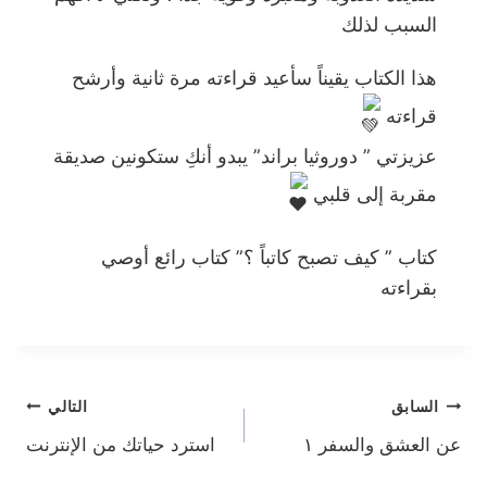
السبب لذلك
هذا الكتاب يقيناً سأعيد قراءته مرة ثانية وأرشح
قراءته
عزيزتي ” دوروثيا براند” يبدو أنكِ ستكونين صديقة
مقربة إلى قلبي
كتاب ” كيف تصبح كاتباً ؟” كتاب رائع أوصي
بقراءته
تصفّح
السابق
التالي
عن العشق والسفر ١
استرد حياتك من الإنترنت
المقالات