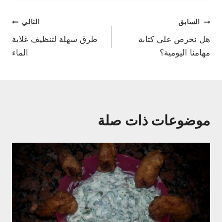
تصفّح
السابق
التالي
هل نحرص على كتابة
طرق سهلة لتنظيف غلاية
المقالات
مهامنا اليومية؟
الماء
موضوعات ذات صلة