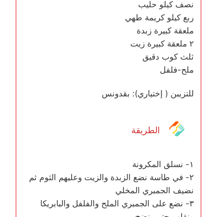
نصف كيلو حليب
ربع كيلو كريمة طهي
ملعقة كبيرة زبدة
٢ ملعقة كبيرة زيت
ثلث كوب دقيق
ملح-فلفل
للتزيبن ( إختياري): بقدونس
الطريقة
١- نسلق المكرونة
٢- في طاسة نضع الزبدة والزيت وعليهم الثوم ثم
نضيف الجمبري المخلي
٣- نضع على الجمبري الملح والفلفل والبابريكا
ونقلب حتى ينضج