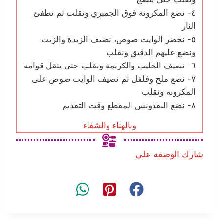
٤- نضع المكرونة فوق الجمبري ونقلب ثم نطفئ
النار
٥- نحضر الوايت صوص، نضيف الزبدة والزيت
ونضع عليهم الدقيق ونقلب
٦- نضيف الحليب والكريمة ونقلب حتى يثقل قوامه
٧- نضع ملح وفلفل ثم نضيف الوايت صوص على
المكرونة ونقلب
٨- نضع البقدونس المقطع وقت التقديم
وبالهناء والشفاء
شارك الوصفة على