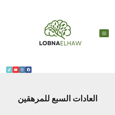
لتجاوز
لى
لمحتوى
العادات السبع للمرهقين