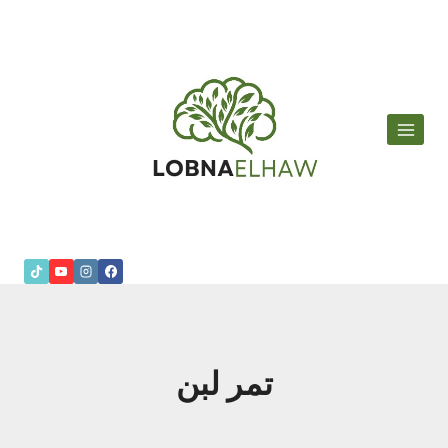
لتجاوز
لى
لمحتوى
تمر لبن