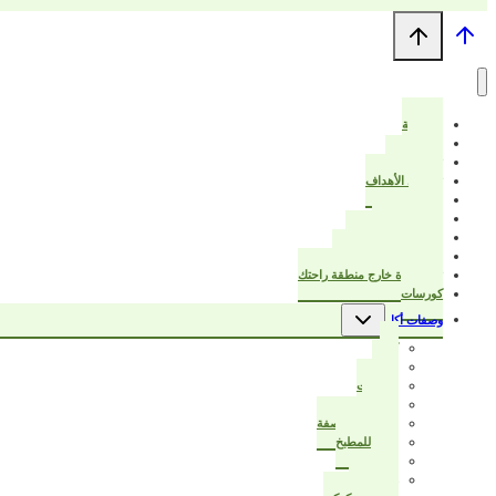
الرئيسية
من أنا؟
ترتيب البيت
تخطيط الأهداف
خواطر
عزيزتي المرأة
قرأت لك هذا الكتاب
بيت أنيق ودفتر تخطيط
تبدأ الحياة خارج منطقة راحتك
كورسات
تبديل
وصفات أكل
القائمة
الفرعية
كيك
حادق
مُجمّدات
حلويات
سر نجاح الوصفة
أفكار للمطبخ
صحي
زي الجاهز