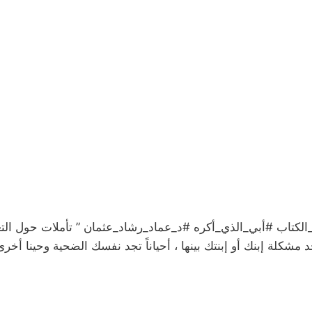
الكتاب #أبي_الذي_أكره #د_عماد_رشاد_عثمان ” تأملات حول الت
جد مشكلة إبنك أو إبنتك بينها ، أحياناً تجد نفسك الضحية وحينا 