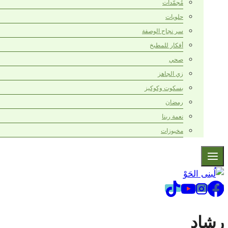
مُجمّدات
حلويات
سر نجاح الوصفة
أفكار للمطبخ
صحي
زي الجاهز
بسكوت وكوكيز
رمضان
نعمة ربنا
مخبوزات
رشاد