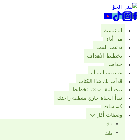
التجاوز
إلى
المحتوى
الرئيسية
من أنا؟
ترتيب البيت
تخطيط الأهداف
خواطر
عزيزتي المرأة
قرأت لك هذا الكتاب
بيت أنيق ودفتر تخطيط
تبدأ الحياة خارج منطقة راحتك
كورسات
وصفات أكل
كيك
حادق