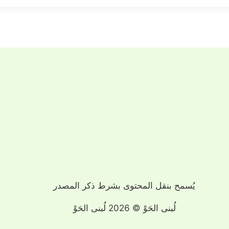
يُسمح بنقل المحتوى بشرط ذكر المصدر
لُبنى الحَوْ © 2026 لُبنى الحَوْ