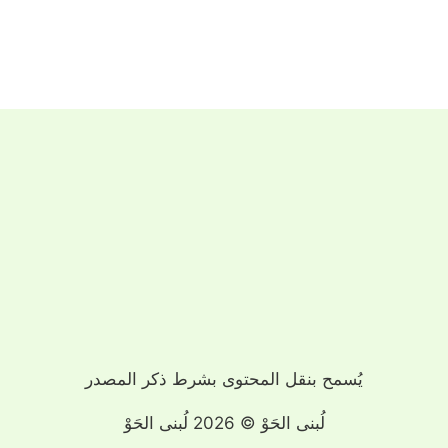
يُسمح بنقل المحتوى بشرط ذكر المصدر
لُبنى الحَوْ © 2026 لُبنى الحَوْ