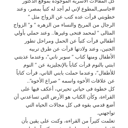
كل المقالات الأسريه الموجوده بموقع الدكتور
#جاسم_المطوع لإني لم أجد له كتباً بمصر، وعند
خطوبتي قرأت عده كتب عن الزواج مثل ”
الرجال من المريخ والنساء من الزهره ” و” الزواج
المثالى ” لمحمد فتحى وغيرها.. وعند حملي بأولي
أطفالي قرأت كتباً عن الحمل ومراحل تطور
الجنين، وعند ولادتها قرأت عن طرق تربيه
الأطفال ومنها كتاب ” سوبر ناني”، وعندما عذبتني
ابنتي بالنوم قرأت كتاباً بالإنجليزية عن ” النوم
للأطفال”، وعندما حملت بابني الثاني، قرأت كتاباً
عن علاقات الأخوه واسمه ” صراع الأخوه”..
كل خطوة فى حياتي تحيرني، أعكف فيها على
القراءة، وكأن الكتاب هو الأرض التي تساعدني أن
أضع قدمي بقوه فى كل مجالات الحياه التي
تواجهني.
تعلمت كثيراً من القراءه، وكنت على يقين بأن