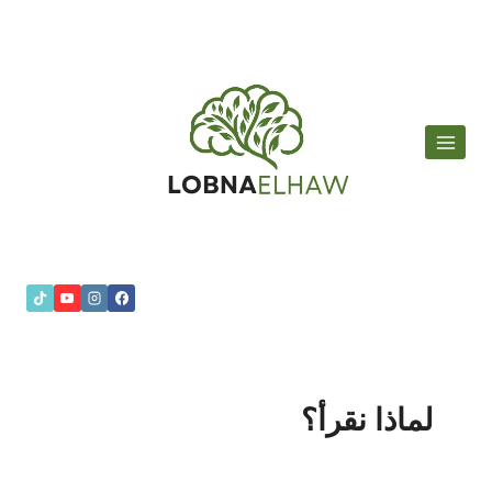
لتجاوز
لى
لمحتوى
لماذا نقرأ؟