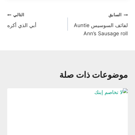
تصفّح
السابق
التالي
لفائف السوسيس Auntie
أبي الذي أكره
المقالات
Ann’s Sausage roll
موضوعات ذات صلة