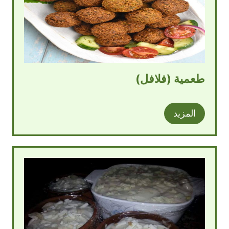
طعمية (فلافل)
المزيد