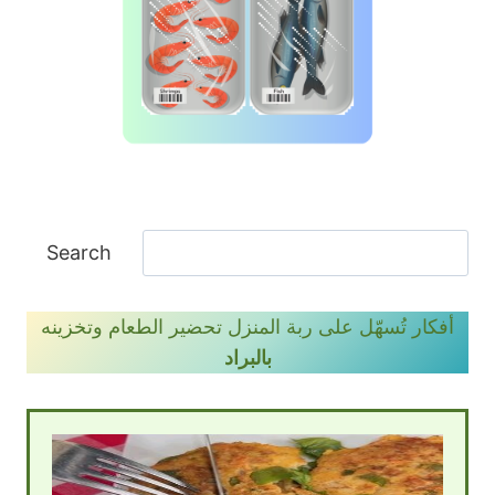
ا
Search
ل
ب
أفكار تُسهّل على ربة المنزل تحضير الطعام وتخزينه
ح
بالبراد
ث