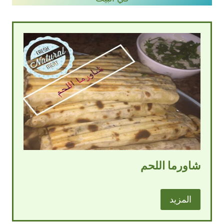
شاورما اللحم
المزيد