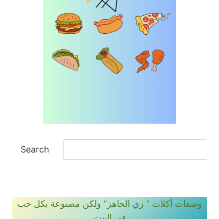
ا
Search
ل
ب
ح
ث
وصفات أكلات ” زي الجاهز” ولكن مصنوعة بكل حب
في البيت