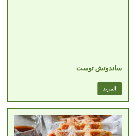
ساندوتش توست
المزيد