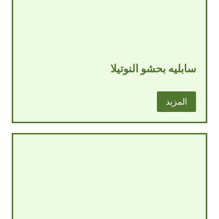
سابليه بحشو النوتيلا
المزيد