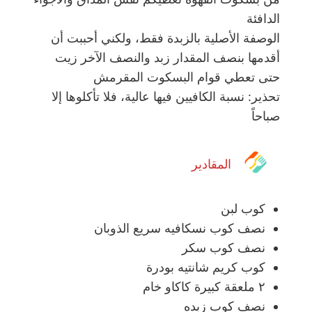
الدافئة
الوصفة الأصلية بالزبدة فقط، ولكني أحببت أن
أقدمها بنصف المقدار زبد والنصف الآخر زيت
حتى تعطي قوام البسكوت المقرمش
تحذير: نسبة الكافيين فيها عالية، فلا تأكلوها إلا
صباحاً
المقادير
كوب لبن
نصف كوب نسكافيه سريع الذوبان
نصف كوب سكر
كوب كريم شانتيه بودرة
٢ ملعقة كبيرة كاكاو خام
نصف كوب زبده