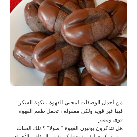
من أجمل الوصفات لمحبي القهوة ، نكهة السكر
فيها غير قوية ولكن معقولة ، تجعل طعم القهوة
قوى ومميز
هل تتذكرون بونبون القهوة ” صولا” ؟ تلك الحبات
من بسكوت القهوة تعطيكم نفس المذاق والأجواء